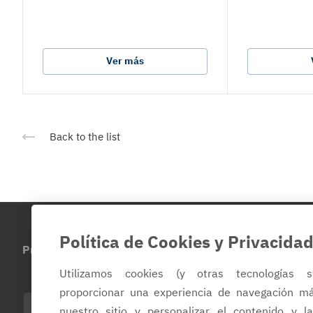
Ver más
Back to the list
Política de Cookies y Privacida
Productos
Sobre la empresa
Contacto
Utilizamos cookies (y otras tecnologías s
proporcionar una experiencia de navegación m
ES
nuestro sitio y personalizar el contenido y l