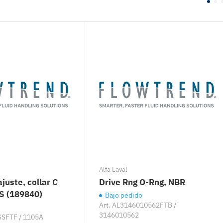
Alfa Laval
ajuste, collar C
Drive Rng O-Rng, NBR
S (189840)
Bajo pedido
Art.
AL3146010562FTB /
3146010562
SFTF / 1105A