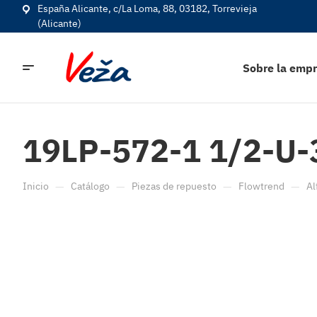
España Alicante, c/La Loma, 88, 03182, Torrevieja
(Alicante)
Sobre la emp
19LP-572-1 1/2-U-3
—
—
—
—
Inicio
Catálogo
Piezas de repuesto
Flowtrend
Al