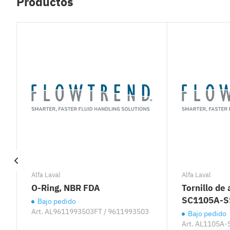
Productos
Alfa Laval
Alfa Laval
O-Ring, NBR FDA
Tornillo de 
SC1105A-S
Bajo pedido
Art.
AL9611993503FT / 9611993503
Bajo pedido
Art.
AL1105A-S