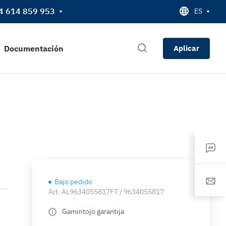
4 614 859 953
ES
Documentación
Aplicar
Bajo pedido
Art.
AL9634055817FT / 9634055817
Gamintojo garantija