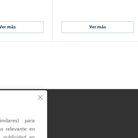
Ver más
Ver más
d
imilares) para
ás relevante en
a publicidad en