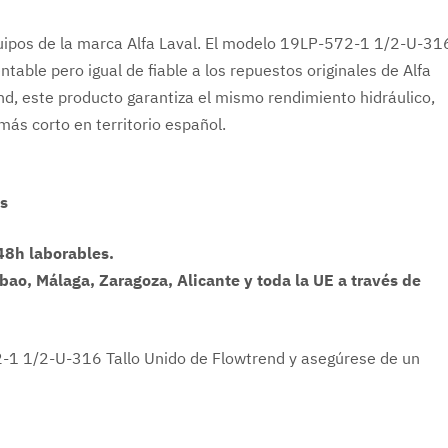
quipos de la marca Alfa Laval. El modelo 19LP-572-1 1/2-U-31
entable pero igual de fiable a los repuestos originales de Alfa
nd, este producto garantiza el mismo rendimiento hidráulico,
ás corto en territorio español.
os
48h laborables.
lbao, Málaga, Zaragoza, Alicante y toda la UE a través de
2-1 1/2-U-316 Tallo Unido de Flowtrend y asegúrese de un