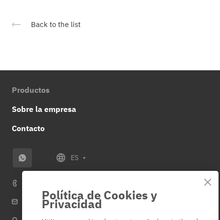
Back to the list
Productos
Sobre la empresa
Contacto
ES
+34 614 859 953
Política de Cookies y
Privacidad
info@veza-e.es
España Alicante, c/La Loma, 88, 03182, Torrevieja