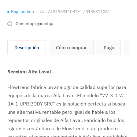
Bajo pedido
Art.
AL3135311081FT / 3135311081
Gamintojo garantija
Descripción
Cómo comprar
Pago
En
Sección: Alfa Laval
Flowtrend fabrica un análogo de calidad superior para
equipos de la marca Alfa Laval. El modelo "77-3.0-W-
3A-1 UPR BODY SRC" es la solución perfecta si busca
una alternativa rentable pero igual de fiable a los
repuestos originales de Alfa Laval. Fabricado bajo los
rigurosos estándares de Flowtrend, este producto
garantiza el mismo rendimiento hidráulico, durabilidad