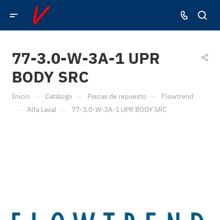
77-3.0-W-3A-1 UPR
BODY SRC
—
—
—
Inicio
Catálogo
Piezas de repuesto
Flowtrend
—
—
Alfa Laval
77-3.0-W-3A-1 UPR BODY SRC