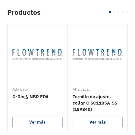
Productos
Alfa Laval
Alfa Laval
A
O-Ring, NBR FDA
Tornillo de ajuste,
D
collar C SC1105A-SS
(189840)
Ver más
Ver más