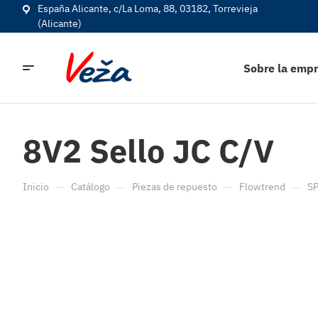
España Alicante, c/La Loma, 88, 03182, Torrevieja
(Alicante)
Sobre la emp
8V2 Sello JC C/V
—
—
—
—
Inicio
Catálogo
Piezas de repuesto
Flowtrend
SP