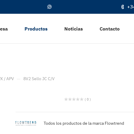
+3
resa
Productos
Noticias
Contacto
—
X / APV
8V2 Sello JC C/V
( 0 )
Todos los productos de la marca Flowtrend