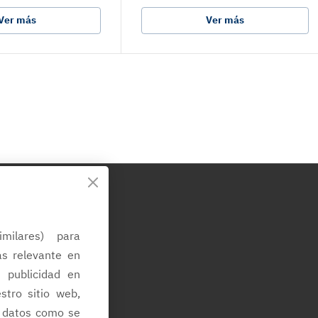
Ver más
Ver más
d
imilares) para
ás relevante en
a publicidad en
estro sitio web,
de datos como se