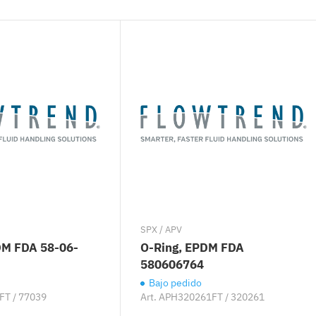
SPX / APV
DM FDA 58-06-
O-Ring, EPDM FDA
580606764
Bajo pedido
T / 77039
Art.
APH320261FT / 320261