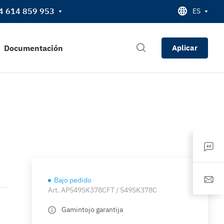
4 614 859 953
ES
Documentación
Aplicar
Bajo pedido
Art.
AP549SK378CFT / 549SK378C
Gamintojo garantija