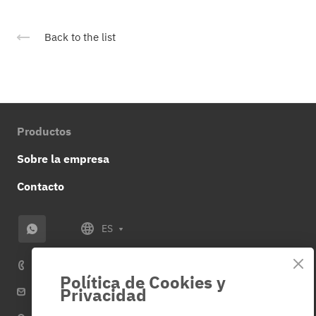
Back to the list
Productos
Sobre la empresa
Contacto
ES
+34 614 859 953
Política de Cookies y
Privacidad
info@veza-e.es