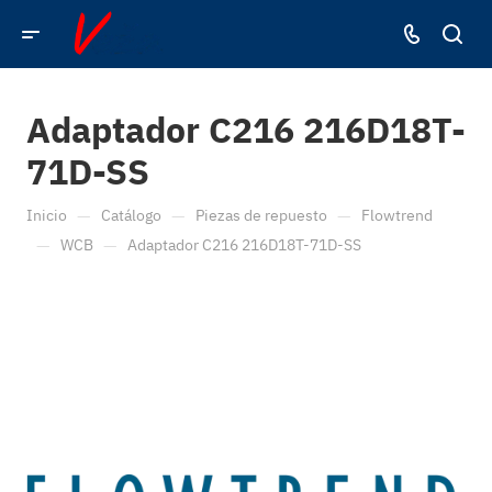
Adaptador C216 216D18T-
71D-SS
—
—
—
Inicio
Catálogo
Piezas de repuesto
Flowtrend
—
—
WCB
Adaptador C216 216D18T-71D-SS