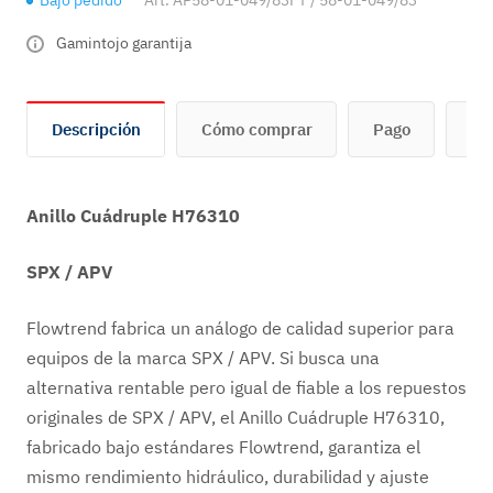
Bajo pedido
Art.
AP58-01-049/83FT / 58-01-049/83
Gamintojo garantija
Descripción
Cómo comprar
Pago
En
Anillo Cuádruple H76310
SPX / APV
Flowtrend fabrica un análogo de calidad superior para
equipos de la marca SPX / APV. Si busca una
alternativa rentable pero igual de fiable a los repuestos
originales de SPX / APV, el Anillo Cuádruple H76310,
fabricado bajo estándares Flowtrend, garantiza el
mismo rendimiento hidráulico, durabilidad y ajuste