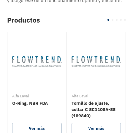
y asegúrese de un funcionamiento óptimo y eficiente.
Productos
Alfa Laval
Alfa Laval
A
O-Ring, NBR FDA
Tornillo de ajuste,
D
collar C SC1105A-SS
(189840)
Ver más
Ver más