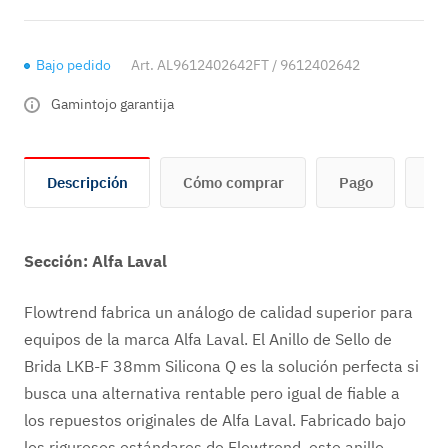
Bajo pedido
Art.
AL9612402642FT / 9612402642
Gamintojo garantija
Descripción
Cómo comprar
Pago
En
Sección: Alfa Laval
Flowtrend fabrica un análogo de calidad superior para
equipos de la marca Alfa Laval. El Anillo de Sello de
Brida LKB-F 38mm Silicona Q es la solución perfecta si
busca una alternativa rentable pero igual de fiable a
los repuestos originales de Alfa Laval. Fabricado bajo
los rigurosos estándares de Flowtrend, este anillo