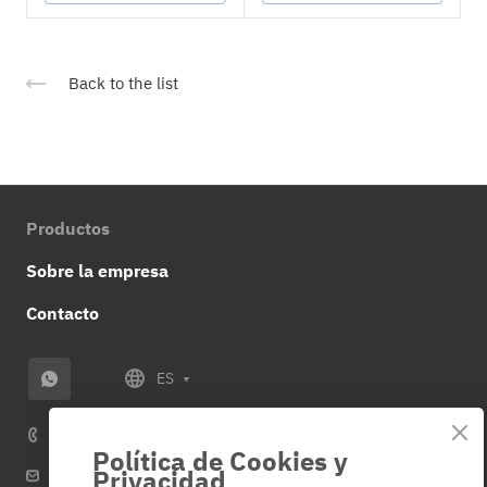
Back to the list
Productos
Sobre la empresa
Contacto
ES
+34 614 859 953
Política de Cookies y
Privacidad
info@veza-e.es