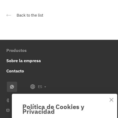
Back to the list
Productos
Sobre la empresa
Contacto
ES
+34 614 859 953
Política de Cookies y
Privacidad
info@veza-e.es