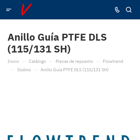
Anillo Guía PTFE DLS
(115/131 SH)
—
—
—
Inicio
Catálogo
Piezas de repuesto
Flowtrend
—
—
Südmo
Anillo Guía PTFE DLS (115/131 SH)