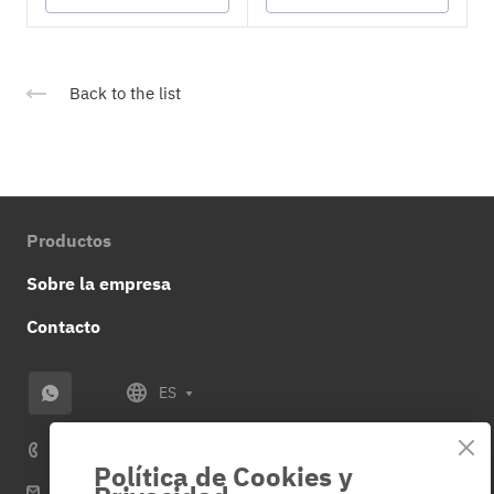
Back to the list
Productos
Sobre la empresa
Contacto
ES
+34 614 859 953
Política de Cookies y
info@veza-e.es