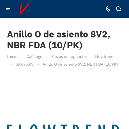
Anillo O de asiento 8V2,
NBR FDA (10/PK)
—
—
—
Inicio
Catálogo
Piezas de repuesto
Flowtrend
—
—
SPX / APV
Anillo O de asiento 8V2, NBR FDA (10/PK)