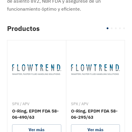
de asiento 8V2, NBR FDA y asegúrese de un
funcionamiento óptimo y eficiente.
Productos
SPX / APV
SPX / APV
S
O-Ring, EPDM FDA 58-
O-Ring, EPDM FDA 58-
06-490/63
06-295/63
Ver más
Ver más