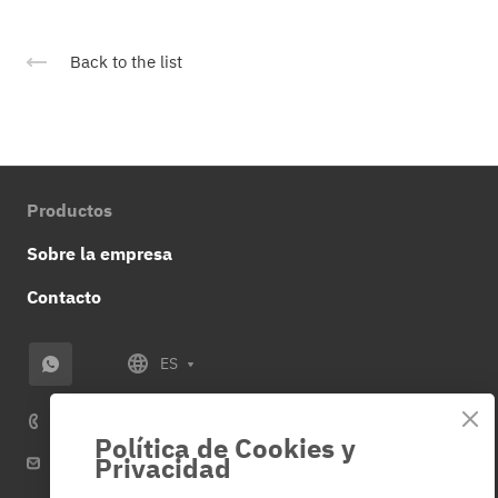
Back to the list
Productos
Sobre la empresa
Contacto
ES
+34 614 859 953
Política de Cookies y
Privacidad
info@veza-e.es