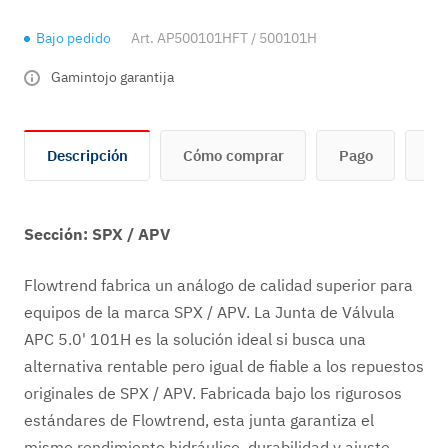
Bajo pedido
Art.
AP500101HFT / 500101H
Gamintojo garantija
Descripción
Cómo comprar
Pago
En
Sección: SPX / APV
Flowtrend fabrica un análogo de calidad superior para
equipos de la marca SPX / APV. La Junta de Válvula
APC 5.0' 101H es la solución ideal si busca una
alternativa rentable pero igual de fiable a los repuestos
originales de SPX / APV. Fabricada bajo los rigurosos
estándares de Flowtrend, esta junta garantiza el
mismo rendimiento hidráulico, durabilidad y ajuste