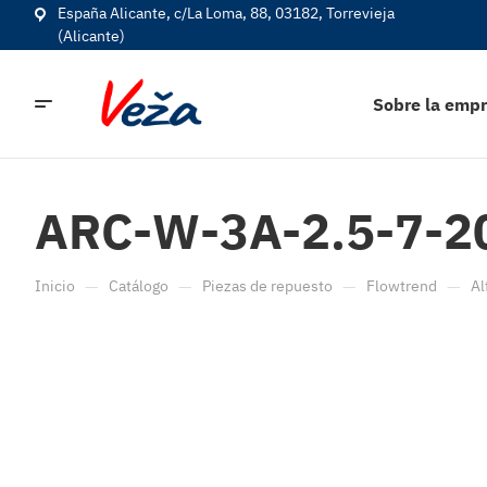
España Alicante, c/La Loma, 88, 03182, Torrevieja
(Alicante)
Sobre la emp
ARC-W-3A-2.5-7-2
—
—
—
—
Inicio
Catálogo
Piezas de repuesto
Flowtrend
Al