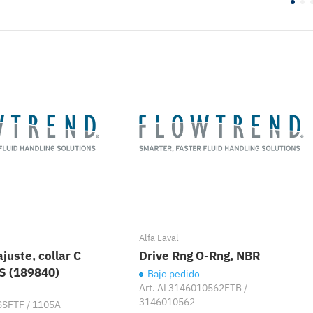
Alfa Laval
ajuste, collar C
Drive Rng O-Rng, NBR
S (189840)
Bajo pedido
Art.
AL3146010562FTB /
3146010562
SFTF / 1105A