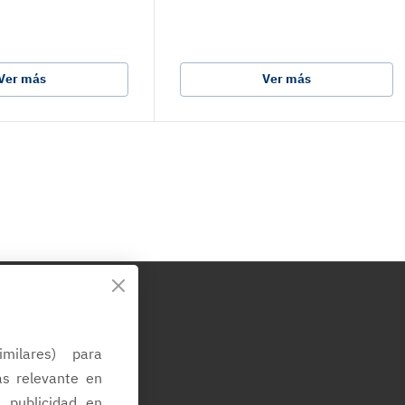
Ver más
Ver más
d
imilares) para
ás relevante en
a publicidad en