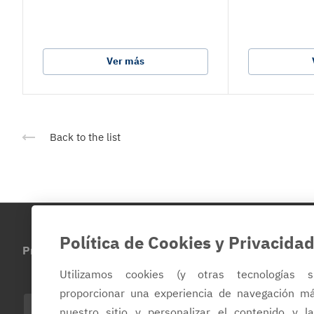
Ver más
Back to the list
Política de Cookies y Privacida
Productos
Sobre la empresa
Contacto
Utilizamos cookies (y otras tecnologías s
proporcionar una experiencia de navegación m
ES
nuestro sitio y personalizar el contenido y l