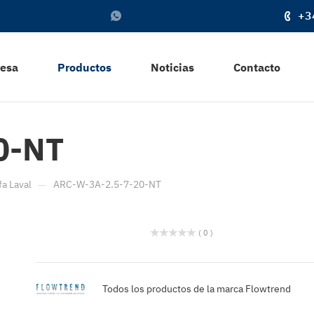
+3
resa
Productos
Noticias
Contacto
0-NT
—
fa Laval
ARC-W-3A-2.5-7-20-NT
( 0 )
Todos los productos de la marca Flowtrend