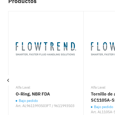
Productos
Alfa Laval
Alfa Laval
O-Ring, NBR FDA
Tornillo de 
SC1105A-S
Bajo pedido
Art.
AL9611993503FT / 9611993503
Bajo pedido
Art.
AL1105A-S