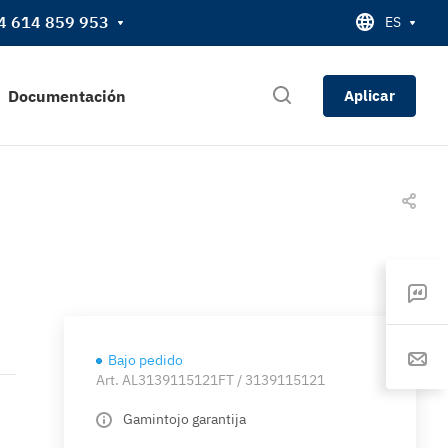
4 614 859 953
ES
Documentación
Aplicar
Bajo pedido
Art.
AL3139115121FT / 3139115121
Gamintojo garantija