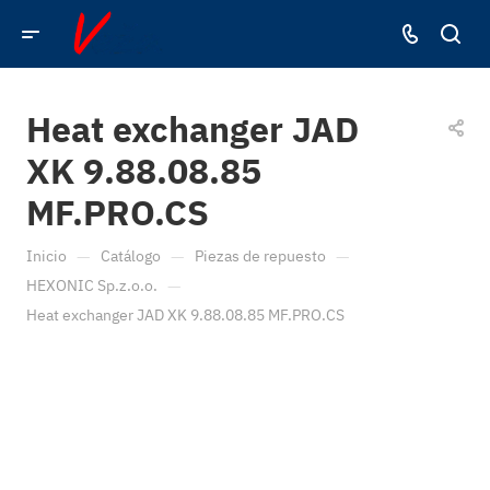
Heat exchanger JAD
XK 9.88.08.85
MF.PRO.CS
—
—
—
Inicio
Catálogo
Piezas de repuesto
—
HEXONIC Sp.z.o.o.
Heat exchanger JAD XK 9.88.08.85 MF.PRO.CS