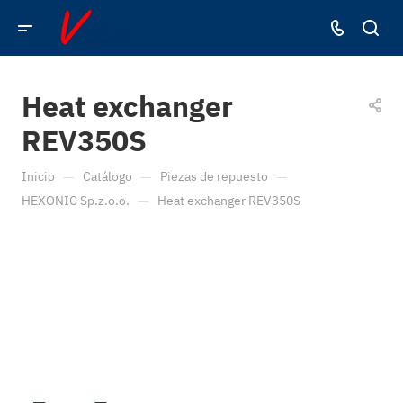
Heat exchanger
REV350S
—
—
—
Inicio
Catálogo
Piezas de repuesto
—
HEXONIC Sp.z.o.o.
Heat exchanger REV350S