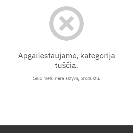
Apgailestaujame, kategorija
tuščia.
Šiuo metu nėra aktyvių produktų.