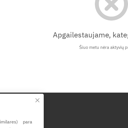
Apgailestaujame, kateg
Šiuo metu nėra aktyvių p
d
imilares) para