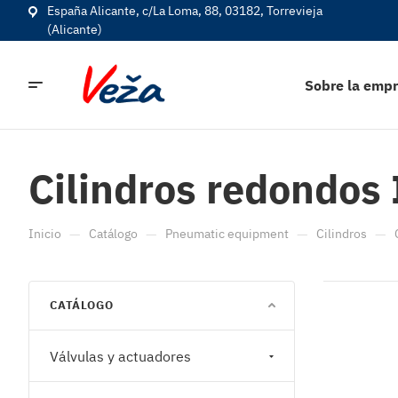
España Alicante, c/La Loma, 88, 03182, Torrevieja
(Alicante)
Sobre la emp
Cilindros redondos
—
—
—
—
Inicio
Catálogo
Pneumatic equipment
Cilindros
CATÁLOGO
Válvulas y actuadores