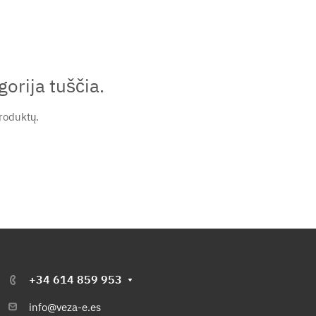
orija tuščia.
roduktų.
+34 614 859 953
info@veza-e.es