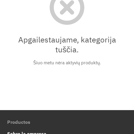
Apgailestaujame, kategorija
tuščia.
Šiuo metu nėra aktyvių produktų.
Productos
Sobre la empresa