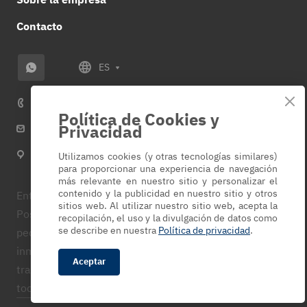
Contacto
ES
+34 614 859 953
Política de Cookies y
Privacidad
info@veza-e.es
España Alicante, c/La Loma, 88, 03182, Torrevieja
Utilizamos cookies (y otras tecnologías similares)
(Alicante)
para proporcionar una experiencia de navegación
más relevante en nuestro sitio y personalizar el
contenido y la publicidad en nuestro sitio y otros
Entregamos los productos en el menor tiempo posible.
sitios web. Al utilizar nuestro sitio web, acepta la
Posibilidad de recogida previa cita. Si desea recibir su
recopilación, el uso y la divulgación de datos como
se describe en nuestra
Política de privacidad
.
pedido rápidamente, debe arreglarlo y pagarlo de
inmediato. Nuestra empresa coopera solo con
Aceptar
transportistas y mensajeros confiables. Entregamos en
toda España.