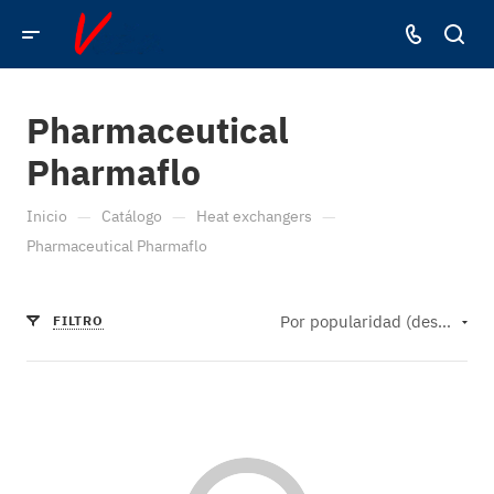
Pharmaceutical
Pharmaflo
—
—
—
Inicio
Catálogo
Heat exchangers
Pharmaceutical Pharmaflo
Por popularidad (descendente)
FILTRO